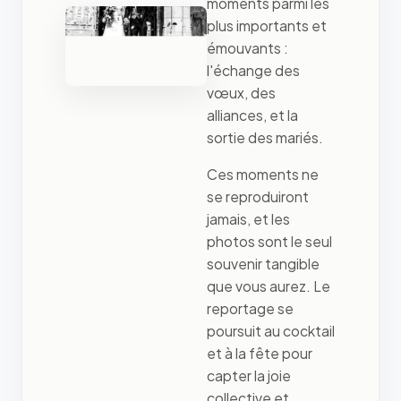
moments parmi les
plus importants et
émouvants :
l'échange des
vœux, des
alliances, et la
sortie des mariés.
Ces moments ne
se reproduiront
jamais, et les
photos sont le seul
souvenir tangible
que vous aurez. Le
reportage se
poursuit au cocktail
et à la fête pour
capter la joie
collective et