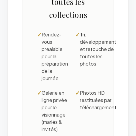
toutes les
collections
✓
Rendez-
✓
Tri,
vous
développement
préalable
et retouche de
pour la
toutes les
préparation
photos
de la
journée
✓
Galerie en
✓
Photos HD
ligne privée
restituées par
pour le
téléchargement
visionnage
(mariés &
invités)