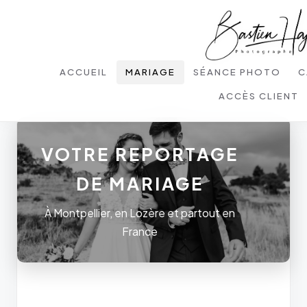
ACCUEIL
MARIAGE
SÉANCE PHOTO
C
ACCÈS CLIENT
VOTRE REPORTAGE
DE MARIAGE
À Montpellier, en Lozère et partout en
France