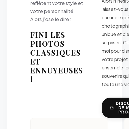
Alors n'hésit
reflètent votre style et
laissez-vous
votre personnalité.
par une exp
Alors j'ose le dire :
photograph
FINI LES
unique et pl
PHOTOS
surprises. C
CLASSIQUES
moi pour dis
votre projet
ET
ensemble, c
ENNUYEUSES
souvenirs qu
!
toute une vie
DISC
DE 
PRO