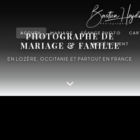
ACCUEIL
MARIAGE
SÉANCE PHOTO
CAR
PHOTOGRAPHE DE
MARIAGE & FAMILLE
ACCÈS CLIENT
EN LOZÈRE, OCCITANIE ET PARTOUT EN FRANCE