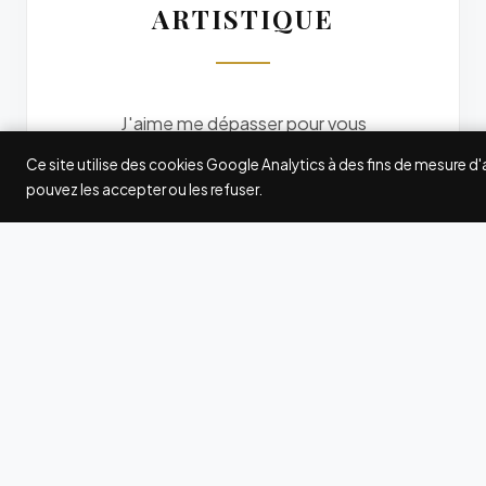
ARTISTIQUE
J'aime me dépasser pour vous
offrir des photos originales. Je
Ce site utilise des cookies Google Analytics à des fins de mesure d
participe à quelques grands
pouvez les accepter ou les refuser.
concours internationaux de
photographie : Fearless
Photographers, Wedding
Photography Select (WPS),
International Society of
Professional Wedding
Photographers (ISPWP),
MyWed... Les awards gagnés ici
et là attestent de ma