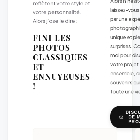
Alors n'hésit
reflètent votre style et
laissez-vous
votre personnalité.
par une exp
Alors j'ose le dire :
photograph
FINI LES
unique et pl
PHOTOS
surprises. C
CLASSIQUES
moi pour dis
votre projet
ET
ensemble, c
ENNUYEUSES
souvenirs qu
!
toute une vie
DISC
DE 
PRO