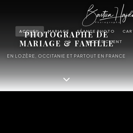
ACCUEIL
MARIAGE
SÉANCE PHOTO
CAR
PHOTOGRAPHE DE
MARIAGE & FAMILLE
ACCÈS CLIENT
EN LOZÈRE, OCCITANIE ET PARTOUT EN FRANCE