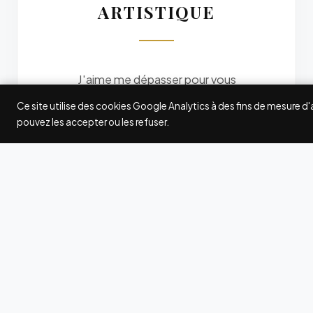
ARTISTIQUE
J'aime me dépasser pour vous
offrir des photos originales. Je
Ce site utilise des cookies Google Analytics à des fins de mesure d
participe à quelques grands
pouvez les accepter ou les refuser.
concours internationaux de
photographie : Fearless
Photographers, Wedding
Photography Select (WPS),
International Society of
Professional Wedding
Photographers (ISPWP),
MyWed... Les awards gagnés ici
et là attestent de ma