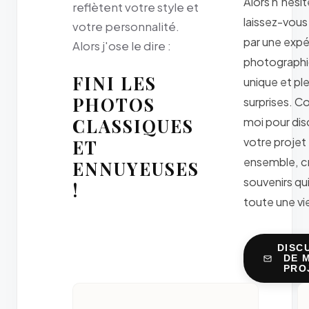
Alors n'hésit
reflètent votre style et
laissez-vous
votre personnalité.
par une exp
Alors j'ose le dire :
photograph
FINI LES
unique et pl
PHOTOS
surprises. C
CLASSIQUES
moi pour dis
votre projet
ET
ensemble, c
ENNUYEUSES
souvenirs qu
!
toute une vie
DISC
DE 
PRO