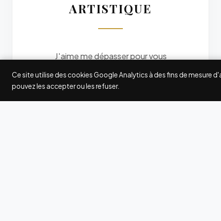
ARTISTIQUE
J'aime me dépasser pour vous
offrir des photos originales. Je
Ce site utilise des cookies Google Analytics à des fins de mesure d
participe à quelques grands
pouvez les accepter ou les refuser.
concours internationaux de
photographie : Fearless
Photographers, Wedding
Photography Select (WPS),
International Society of
Professional Wedding
Photographers (ISPWP),
MyWed... Les awards gagnés ici
et là attestent de ma