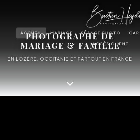
ACCUEIL
MARIAGE
SÉANCE PHOTO
CAR
PHOTOGRAPHE DE
MARIAGE & FAMILLE
ACCÈS CLIENT
EN LOZÈRE, OCCITANIE ET PARTOUT EN FRANCE