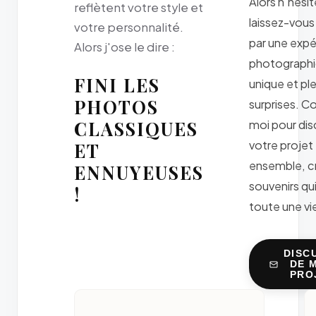
Alors n'hésit
reflètent votre style et
laissez-vous
votre personnalité.
par une exp
Alors j'ose le dire :
photograph
FINI LES
unique et pl
PHOTOS
surprises. C
CLASSIQUES
moi pour dis
votre projet
ET
ensemble, c
ENNUYEUSES
souvenirs qu
!
toute une vie
DISC
DE 
PRO