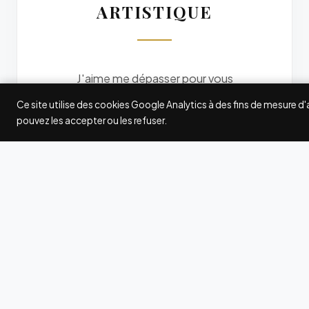
ARTISTIQUE
J'aime me dépasser pour vous
offrir des photos originales. Je
Ce site utilise des cookies Google Analytics à des fins de mesure d
participe à quelques grands
pouvez les accepter ou les refuser.
concours internationaux de
photographie : Fearless
Photographers, Wedding
Photography Select (WPS),
International Society of
Professional Wedding
Photographers (ISPWP),
MyWed... Les awards gagnés ici
et là attestent de ma