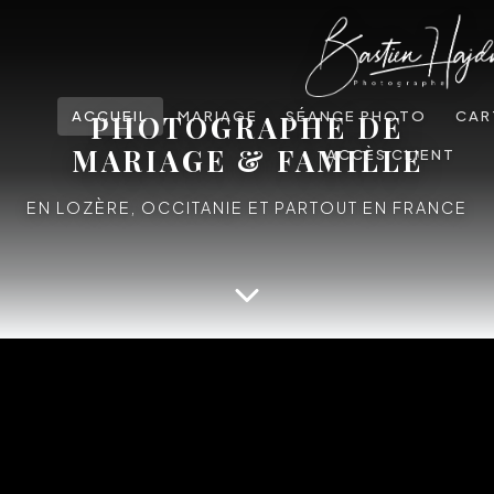
ACCUEIL
MARIAGE
SÉANCE PHOTO
CAR
PHOTOGRAPHE DE
MARIAGE & FAMILLE
ACCÈS CLIENT
EN LOZÈRE, OCCITANIE ET PARTOUT EN FRANCE