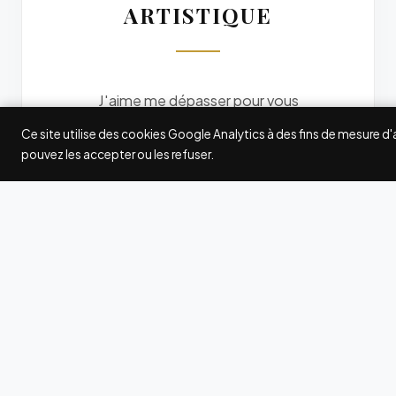
ARTISTIQUE
J'aime me dépasser pour vous
offrir des photos originales. Je
Ce site utilise des cookies Google Analytics à des fins de mesure d
participe à quelques grands
pouvez les accepter ou les refuser.
concours internationaux de
photographie : Fearless
Photographers, Wedding
Photography Select (WPS),
International Society of
Professional Wedding
Photographers (ISPWP),
MyWed... Les awards gagnés ici
et là attestent de ma