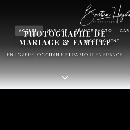
ACCUEIL
MARIAGE
SÉANCE PHOTO
CAR
PHOTOGRAPHE DE
MARIAGE & FAMILLE
ACCÈS CLIENT
EN LOZÈRE, OCCITANIE ET PARTOUT EN FRANCE