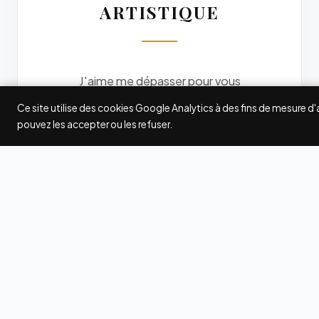
ARTISTIQUE
J'aime me dépasser pour vous
offrir des photos originales. Je
Ce site utilise des cookies Google Analytics à des fins de mesure d
participe à quelques grands
pouvez les accepter ou les refuser.
concours internationaux de
photographie : Fearless
Photographers, Wedding
Photography Select (WPS),
International Society of
Professional Wedding
Photographers (ISPWP),
MyWed... Les awards gagnés ici
et là attestent de ma