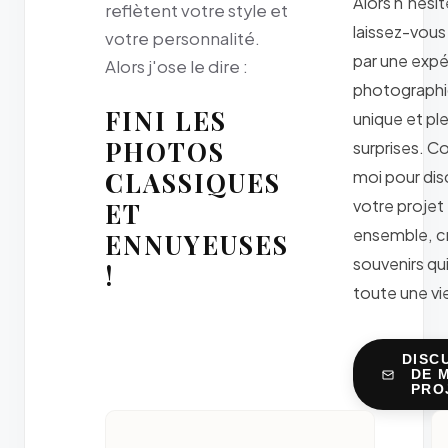
Alors n'hésit
reflètent votre style et
laissez-vous
votre personnalité.
par une exp
Alors j'ose le dire :
photograph
FINI LES
unique et pl
PHOTOS
surprises. C
CLASSIQUES
moi pour dis
votre projet
ET
ensemble, c
ENNUYEUSES
souvenirs qu
!
toute une vie
DISC
DE 
PRO