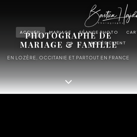
ACCUEIL
MARIAGE
SÉANCE PHOTO
CAR
PHOTOGRAPHE DE
MARIAGE & FAMILLE
ACCÈS CLIENT
EN LOZÈRE, OCCITANIE ET PARTOUT EN FRANCE