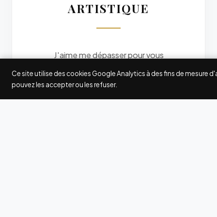
ARTISTIQUE
J'aime me dépasser pour vous
offrir des photos originales. Je
Ce site utilise des cookies Google Analytics à des fins de mesure d
participe à quelques grands
pouvez les accepter ou les refuser.
concours internationaux de
photographie : Fearless
Photographers, Wedding
Photography Select (WPS),
International Society of
Professional Wedding
Photographers (ISPWP),
MyWed... Les awards gagnés ici
et là attestent de ma