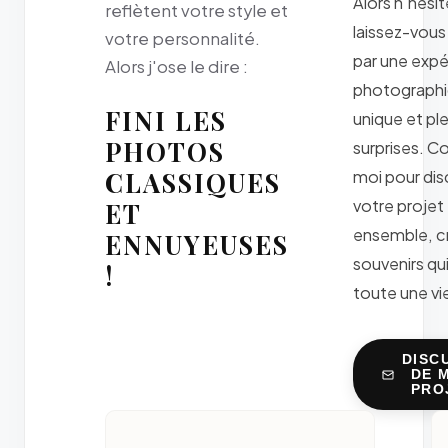
Alors n'hésit
reflètent votre style et
laissez-vous
votre personnalité.
par une exp
Alors j'ose le dire :
photograph
FINI LES
unique et pl
PHOTOS
surprises. C
CLASSIQUES
moi pour dis
votre projet
ET
ensemble, c
ENNUYEUSES
souvenirs qu
!
toute une vie
DISC
DE 
PRO