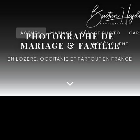
ACCUEIL
MARIAGE
SÉANCE PHOTO
CAR
PHOTOGRAPHE DE
MARIAGE & FAMILLE
ACCÈS CLIENT
EN LOZÈRE, OCCITANIE ET PARTOUT EN FRANCE