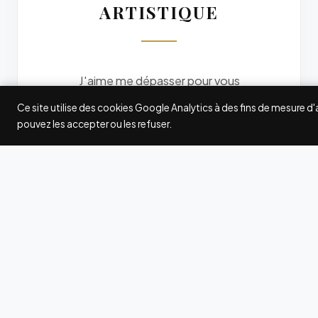
ARTISTIQUE
J'aime me dépasser pour vous
offrir des photos originales. Je
Ce site utilise des cookies Google Analytics à des fins de mesure d
participe à quelques grands
pouvez les accepter ou les refuser.
concours internationaux de
photographie : Fearless
Photographers, Wedding
Photography Select (WPS),
International Society of
Professional Wedding
Photographers (ISPWP),
MyWed... Les awards gagnés ici
et là attestent de ma