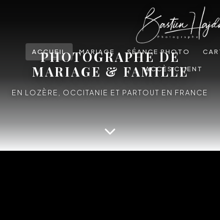
ACCUEIL
MARIAGE
SÉANCE PHOTO
CAR
PHOTOGRAPHE DE
MARIAGE & FAMILLE
ACCÈS CLIENT
EN LOZÈRE, OCCITANIE ET PARTOUT EN FRANCE