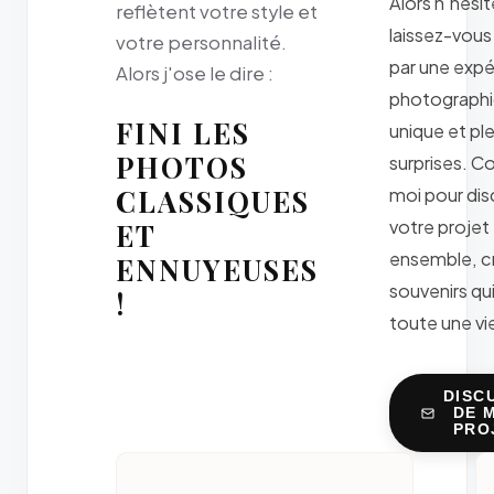
Alors n'hésit
reflètent votre style et
laissez-vous
votre personnalité.
par une exp
Alors j'ose le dire :
photograph
FINI LES
unique et pl
PHOTOS
surprises. C
CLASSIQUES
moi pour dis
votre projet
ET
ensemble, c
ENNUYEUSES
souvenirs qu
!
toute une vie
DISC
DE 
PRO