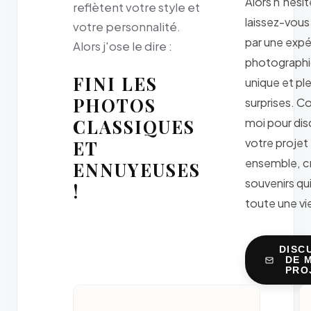
Alors n'hésit
reflètent votre style et
laissez-vous
votre personnalité.
par une exp
Alors j'ose le dire :
photograph
FINI LES
unique et pl
PHOTOS
surprises. C
CLASSIQUES
moi pour dis
votre projet
ET
ensemble, c
ENNUYEUSES
souvenirs qu
!
toute une vie
DISC
DE 
PRO