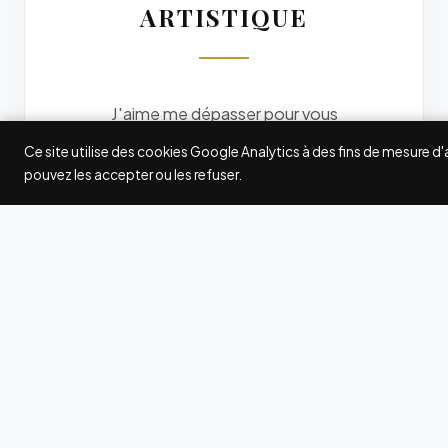
ARTISTIQUE
J'aime me dépasser pour vous
offrir des photos originales. Je
Ce site utilise des cookies Google Analytics à des fins de mesure d
participe à quelques grands
pouvez les accepter ou les refuser.
concours internationaux de
photographie : Fearless
Photographers, Wedding
Photography Select (WPS),
International Society of
Professional Wedding
Photographers (ISPWP),
MyWed... Les awards gagnés ici
et là attestent de ma