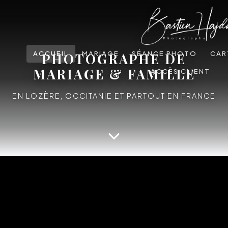
ACCUEIL
MARIAGE
SÉANCE PHOTO
CAR
PHOTOGRAPHE DE
MARIAGE & FAMILLE
ACCÈS CLIENT
EN LOZÈRE, OCCITANIE ET PARTOUT EN FRANCE