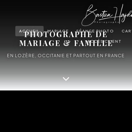
ACCUEIL
MARIAGE
SÉANCE PHOTO
CAR
PHOTOGRAPHE DE
MARIAGE & FAMILLE
ACCÈS CLIENT
EN LOZÈRE, OCCITANIE ET PARTOUT EN FRANCE