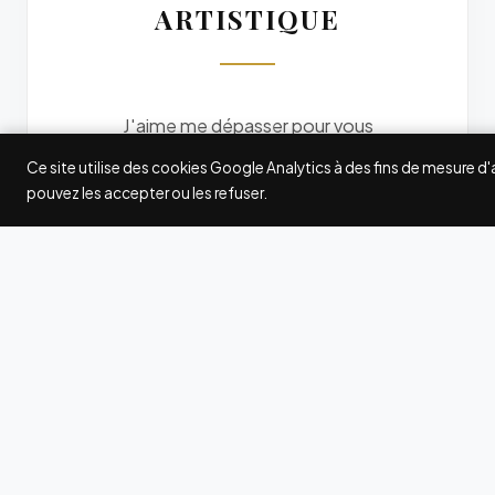
ARTISTIQUE
J'aime me dépasser pour vous
offrir des photos originales. Je
Ce site utilise des cookies Google Analytics à des fins de mesure d
participe à quelques grands
pouvez les accepter ou les refuser.
concours internationaux de
photographie : Fearless
Photographers, Wedding
Photography Select (WPS),
International Society of
Professional Wedding
Photographers (ISPWP),
MyWed... Les awards gagnés ici
et là attestent de ma