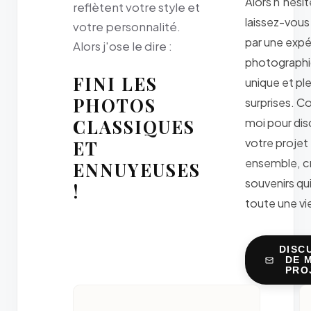
Alors n'hésit
reflètent votre style et
laissez-vous
votre personnalité.
par une exp
Alors j'ose le dire :
photograph
FINI LES
unique et pl
PHOTOS
surprises. C
CLASSIQUES
moi pour dis
votre projet
ET
ensemble, c
ENNUYEUSES
souvenirs qu
!
toute une vie
DISC
DE 
PRO